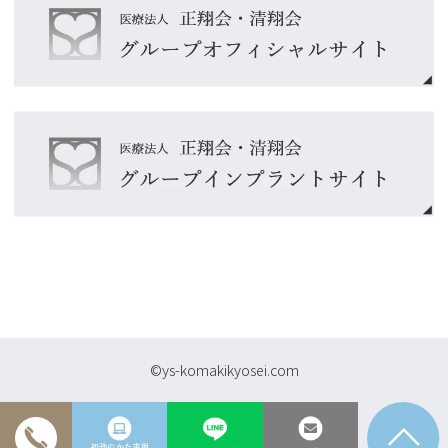
©ys-komakikyosei.com