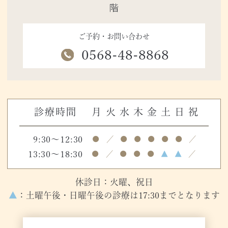
・顎の骨が痩せると入れ歯が合わなくな
階
り、調整（修理）が必要になる場合があ
ご予約・お問い合わせ
ります。
0568-48-8868
診療時間
月
火
水
木
金
土
日
祝
9:30～12:30
●
／
●
●
●
●
●
／
13:30～18:30
●
／
●
●
●
▲
▲
／
休診日：火曜、祝日
▲
：土曜午後・日曜午後の診療は17:30までとなります