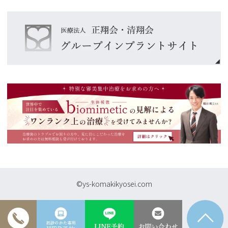
©ys-komakikyosei.com