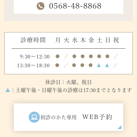
0568-48-8868
診療時間
月
火
水
木
金
土
日
祝
9:30～12:30
●
／
●
●
●
●
●
／
13:30～18:30
●
／
●
●
●
▲
▲
／
休診日：火曜、祝日
▲
：土曜午後・日曜午後の診療は17:30までとなります
WEB予約
初診のかた専用