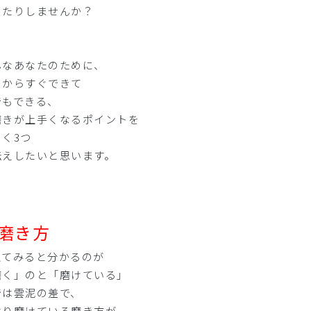
ったりしませんか？
んなあなたのために、
日からすぐできて
でもできる、
磨きが上手くなるポイントを
きく3つ
伝えしたいと思います。
磨き方
えてみると分かるのが
磨く」のと「磨けている」
では雲泥の差で、
はり磨けている磨き方が