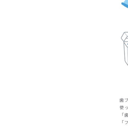
歯
使
「
「