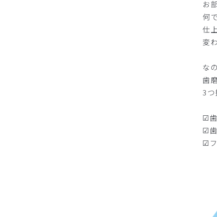
お
何
仕
変
な
歯
3
☑
☑
☑