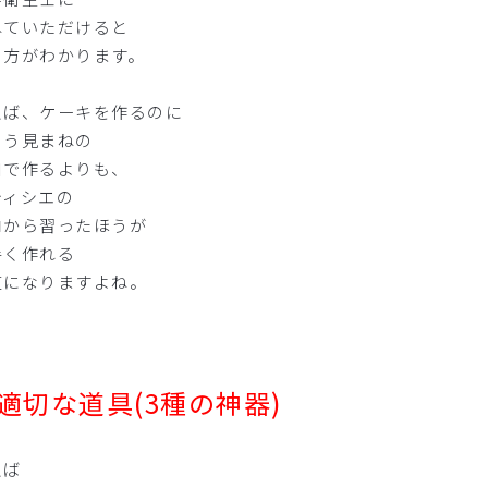
ねていただけると
き方がわかります。
えば、ケーキを作るのに
よう見まねの
自で作るよりも、
ティシエの
ロから習ったほうが
手く作れる
道になりますよね。
適切な道具(3種の神器)
えば