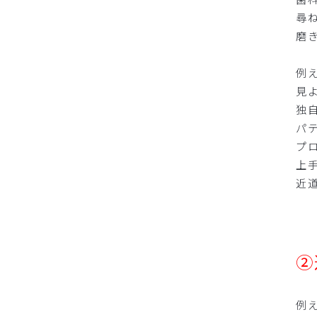
尋
磨
例
見
独
パ
プ
上
近
②
例