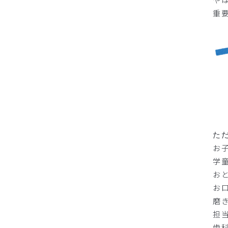
重
た
お
学
お
お
磨
担
歯