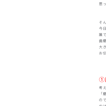
思
そ
今
誰
歯
大
お
①
考
「
の
や