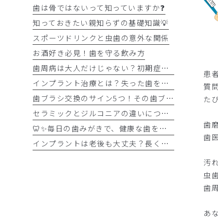
歯は骨ではないって知っていますか❓
知っておきたい親知らずの基礎知識💡
スポーツドリンクと虫歯の意外な関係
お酒好き必見！歯を守る飲み方
歯周病は大人だけじゃない？初期症状をチェック
患
インプラント治療とは？失った歯を補う選択肢を正しく知りましょう！！
質
歯ブラシ交換のサイン5つ！その歯ブラシ、まだ使っていませんか？🪥
た
セラミックとジルコニアの違いについて解説！！
歯
🦷✨毎日の歯みがきで、健康な歯を守りましょう✨🪥
歯
インプラントは老後も大丈夫？長く快適に使うためのポイントと知っておきたい注意点を詳しく解説
汚
虫
歯
あ