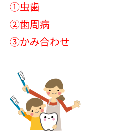
①虫歯
②歯周病
③かみ合わせ