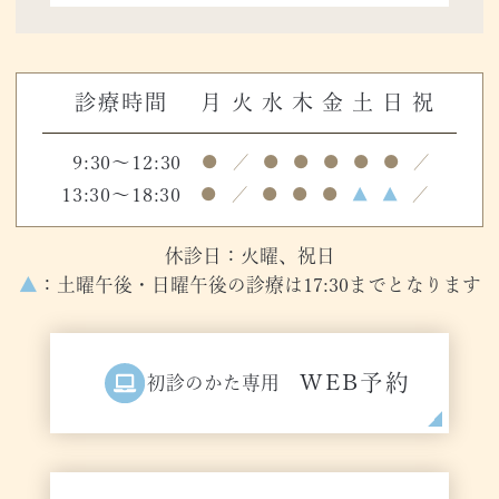
診療時間
月
火
水
木
金
土
日
祝
9:30～12:30
●
／
●
●
●
●
●
／
13:30～18:30
●
／
●
●
●
▲
▲
／
休診日：火曜、祝日
▲
：土曜午後・日曜午後の診療は17:30までとなります
WEB予約
初診のかた専用