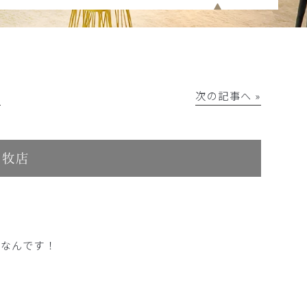
│
次の記事へ »
小牧店
のなんです！