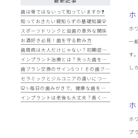
最新記事
歯は骨ではないって知っていますか❓
ホ
知っておきたい親知らずの基礎知識💡
ホ
スポーツドリンクと虫歯の意外な関係
お酒好き必見！歯を守る飲み方
一
歯周病は大人だけじゃない？初期症状をチェック
す
インプラント治療とは？失った歯を補う選択肢を正しく知りましょう！！
し
歯ブラシ交換のサイン5つ！その歯ブラシ、まだ使っていませんか？🪥
セラミックとジルコニアの違いについて解説！！
🦷✨毎日の歯みがきで、健康な歯を守りましょう✨🪥
インプラントは老後も大丈夫？長く快適に使うためのポイントと知っておきたい注意点を詳しく解説
ホ
ホ
プ