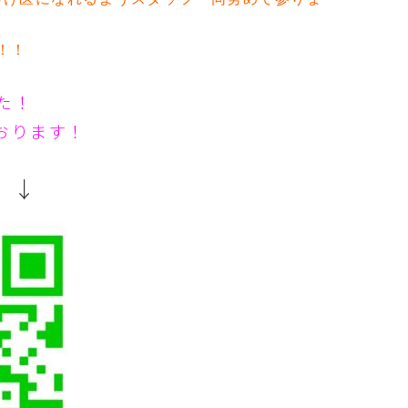
！！
した！
おります！
 ↓