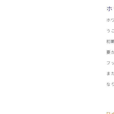
ホ
ホ
う
初
要
フ
ま
な
ワ