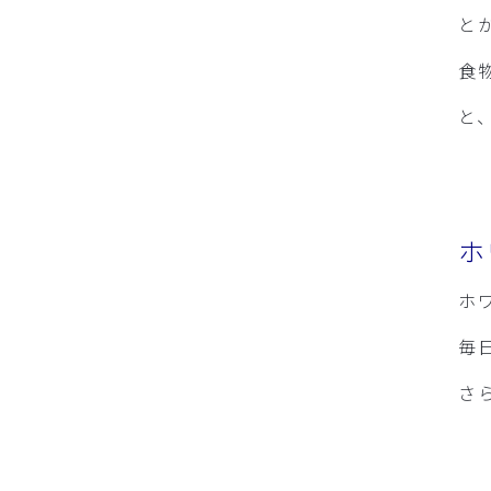
と
食
と
ホ
ホ
毎
さ