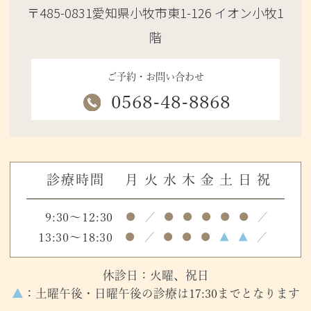
〒485-0831愛知県小牧市東1-126 イオン小牧1
階
ご予約・お問い合わせ
0568-48-8868
診療時間
月
火
水
木
金
土
日
祝
9:30～12:30
●
／
●
●
●
●
●
／
13:30～18:30
●
／
●
●
●
▲
▲
／
休診日：火曜、祝日
▲
：土曜午後・日曜午後の診療は17:30までとなります