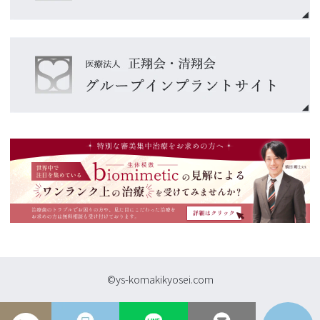
©ys-komakikyosei.com