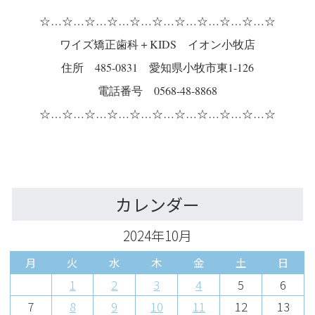
☆…☆…☆…☆…☆…☆…☆…☆…☆…☆…☆
ワイズ矯正歯科＋KIDS イオン小牧店
住所 485-0831 愛知県小牧市東1-126
電話番号 0568-48-8868
☆…☆…☆…☆…☆…☆…☆…☆…☆…☆…☆
カレンダー
2024年10月
月
火
水
木
金
土
日
1
2
3
4
5
6
7
8
9
10
11
12
13