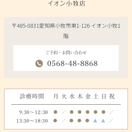
〒485-0831愛知県小牧市東1-126 イオン小牧1
階
ご予約・お問い合わせ
0568-48-8868
診療時間
月
火
水
木
金
土
日
祝
9:30～12:30
●
／
●
●
●
●
●
／
13:30～18:30
●
／
●
●
●
▲
▲
／