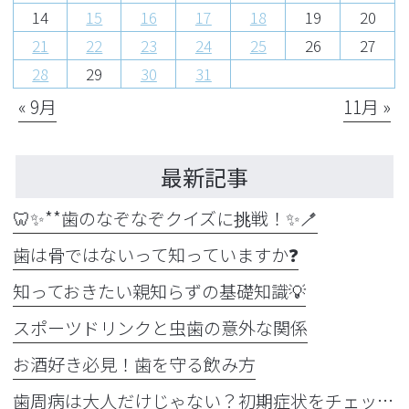
14
15
16
17
18
19
20
21
22
23
24
25
26
27
28
29
30
31
« 9月
11月 »
最新記事
🦷✨**歯のなぞなぞクイズに挑戦！✨🪥
歯は骨ではないって知っていますか❓
知っておきたい親知らずの基礎知識💡
スポーツドリンクと虫歯の意外な関係
お酒好き必見！歯を守る飲み方
歯周病は大人だけじゃない？初期症状をチェック