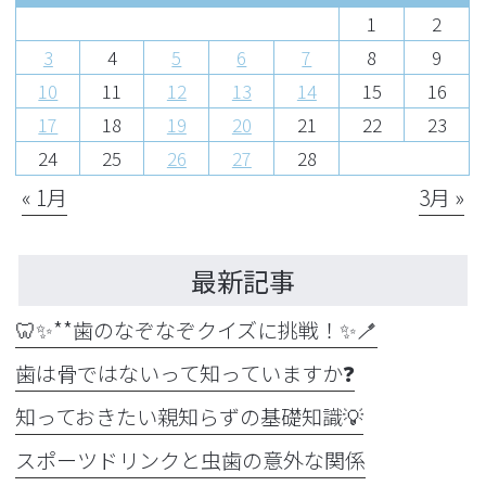
1
2
3
4
5
6
7
8
9
10
11
12
13
14
15
16
17
18
19
20
21
22
23
24
25
26
27
28
« 1月
3月 »
最新記事
🦷✨**歯のなぞなぞクイズに挑戦！✨🪥
歯は骨ではないって知っていますか❓
知っておきたい親知らずの基礎知識💡
スポーツドリンクと虫歯の意外な関係