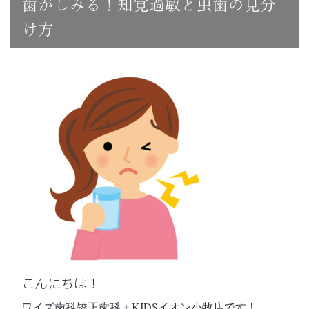
歯がしみる！知覚過敏と虫歯の見分
け方
こんにちは！
ワイズ歯科矯正歯科＋KIDSイオン小牧店です！