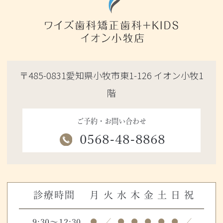
〒485-0831愛知県小牧市東1-126 イオン小牧1
階
ご予約・お問い合わせ
0568-48-8868
診療時間
月
火
水
木
金
土
日
祝
9:30～12:30
●
／
●
●
●
●
●
／