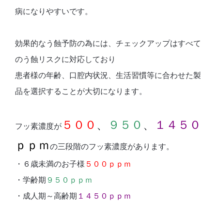
病になりやすいです。
効果的なう蝕予防の為には、チェックアップはすべて
のう蝕リスクに対応しており
患者様の年齢、口腔内状況、生活習慣等に合わせた製
品を選択することが大切になります。
５００
、
９５０
、
１４５０
フッ素濃
度が
ｐｐｍ
の三段階のフッ素濃度があります。
・６歳未満のお子様
５００ｐｐｍ
・学齢期
９５０ｐｐｍ
・成人期～高齢期
１４５０ｐｐｍ