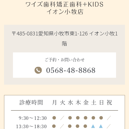
〒485-0831愛知県小牧市東1-126 イオン小牧1
階
ご予約・お問い合わせ
0568-48-8868
診療時間
月
火
水
木
金
土
日
祝
9:30～12:30
●
／
●
●
●
●
●
／
13:30～18:30
●
／
●
●
●
▲
▲
／