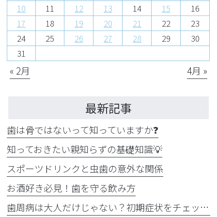
10
11
12
13
14
15
16
17
18
19
20
21
22
23
24
25
26
27
28
29
30
31
« 2月
4月 »
最新記事
歯は骨ではないって知っていますか❓
知っておきたい親知らずの基礎知識💡
スポーツドリンクと虫歯の意外な関係
お酒好き必見！歯を守る飲み方
歯周病は大人だけじゃない？初期症状をチェック