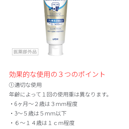
効果的な使用の３つのポイント
①適切な使用
年齢によって１回の使用重は異なります。
・6ヶ月～２歳は３ｍｍ程度
・3～５歳は５ｍｍ以下
・６～１４歳は１ｃｍ程度