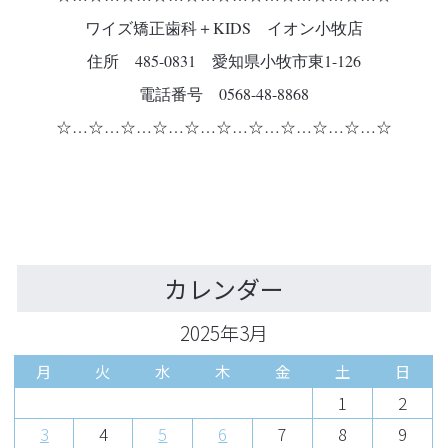
ワイズ矯正歯科＋KIDS イオン小牧店
住所 485-0831 愛知県小牧市東1-126
電話番号 0568-48-8868
☆…☆…☆…☆…☆…☆…☆…☆…☆…☆…☆
カレンダー
2025年3月
月
火
水
木
金
土
日
1
2
3
4
5
6
7
8
9