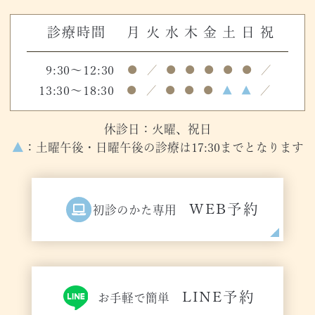
診療時間
月
火
水
木
金
土
日
祝
9:30～12:30
●
／
●
●
●
●
●
／
13:30～18:30
●
／
●
●
●
▲
▲
／
休診日：火曜、祝日
▲
：土曜午後・日曜午後の診療は17:30までとなります
WEB予約
初診のかた専用
LINE予約
お手軽で簡単