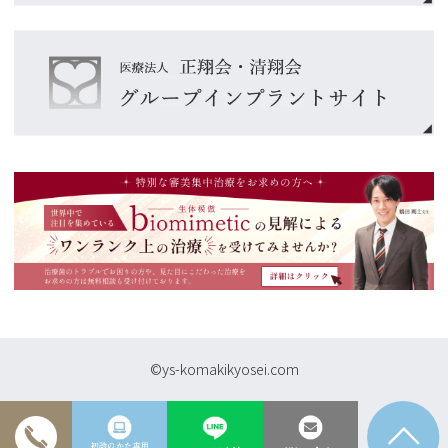
©ys-komakikyosei.com