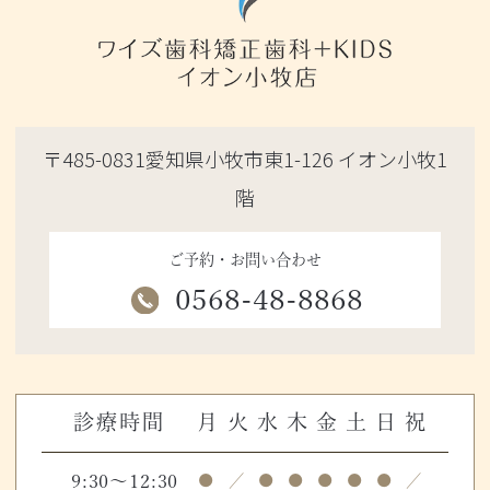
〒485-0831愛知県小牧市東1-126 イオン小牧1
階
ご予約・お問い合わせ
0568-48-8868
診療時間
月
火
水
木
金
土
日
祝
9:30～12:30
●
／
●
●
●
●
●
／