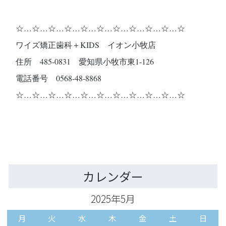
☆…☆…☆…☆…☆…☆…☆…☆…☆…☆…☆
ワイズ矯正歯科＋KIDS イオン小牧店
住所 485-0831 愛知県小牧市東1-126
電話番号 0568-48-8868
☆…☆…☆…☆…☆…☆…☆…☆…☆…☆…☆
カレンダー
2025年5月
月
火
水
木
金
土
日