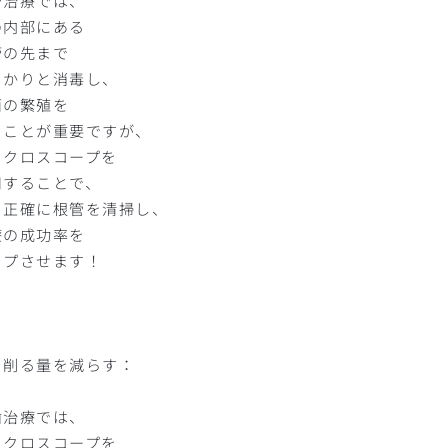
管治療では、
の内部にある
管の先まで
っかりと消毒し、
菌の繁殖を
ぐことが重要ですが、
イクロスコープを
用することで、
り正確に根管を清掃し、
療の成功率を
ップさせます！
を削る量を減らす：
歯治療では、
イクロスコープを