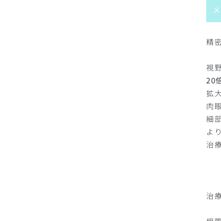
メ
精
視
20
拡
肉
細
よ
治
治