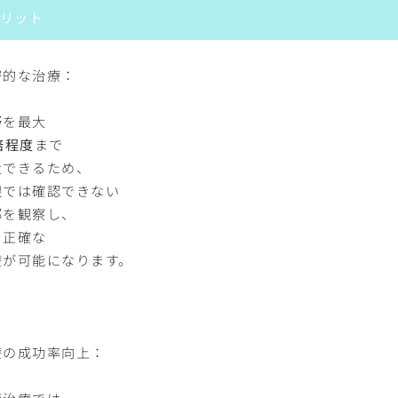
リット
密的な治療：
野を最大
倍程度
まで
大できるため、
眼では確認できない
部を観察し、
り正確な
療が可能になります。
療の成功率向上：