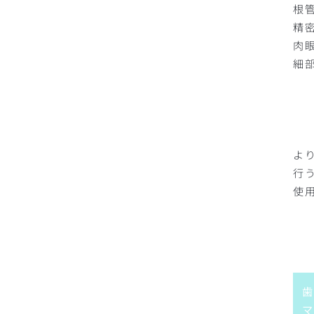
根
精
肉
細
よ
行
使
歯
マ