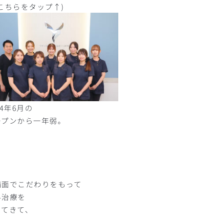
こちらをタップ↑)
24年6月の
ープンから一年弱。
備面でこだわりをもって
科治療を
ってきて、