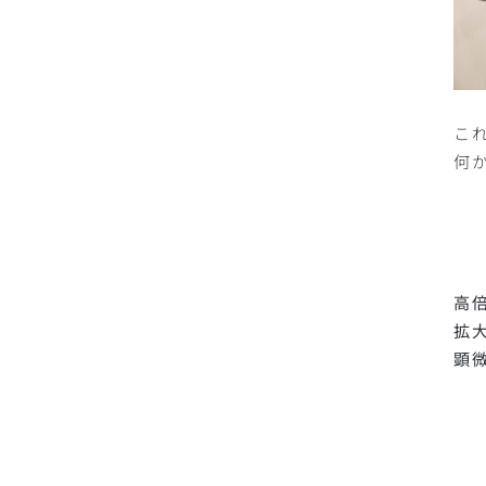
こ
何
高
拡
顕