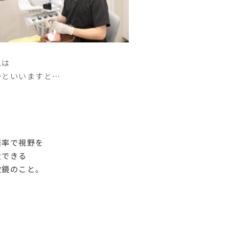
れは
かといいますと…
倍率で視野を
大できる
微鏡のこと。