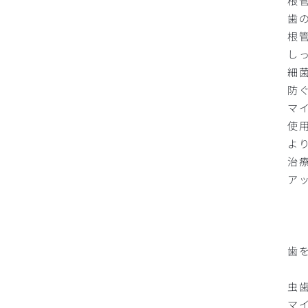
根
歯
根
し
細
防
マ
使
よ
治
ア
歯
虫
マ