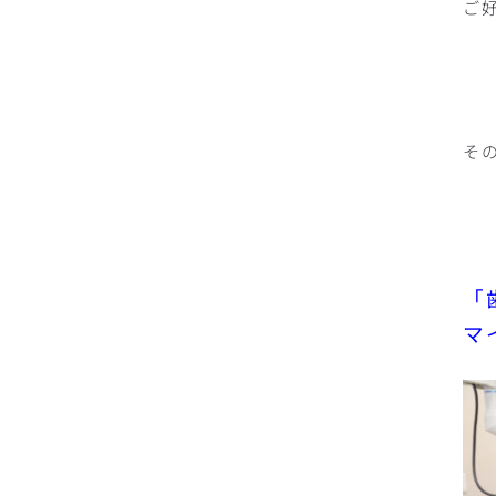
ご
そ
「
マ