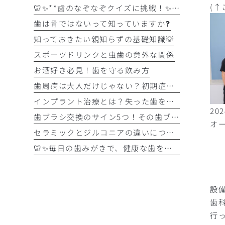
(↑
🦷✨**歯のなぞなぞクイズに挑戦！✨🪥
歯は骨ではないって知っていますか❓
知っておきたい親知らずの基礎知識💡
スポーツドリンクと虫歯の意外な関係
お酒好き必見！歯を守る飲み方
歯周病は大人だけじゃない？初期症状をチェック
インプラント治療とは？失った歯を補う選択肢を正しく知りましょう！！
20
歯ブラシ交換のサイン5つ！その歯ブラシ、まだ使っていませんか？🪥
オ
セラミックとジルコニアの違いについて解説！！
🦷✨毎日の歯みがきで、健康な歯を守りましょう✨🪥
設
歯
行