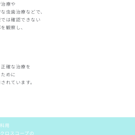
管治療や
密な虫歯治療などで、
眼では確認できない
部を観察し、
り正確な治療を
うために
用されています。
科用
クロスコープの