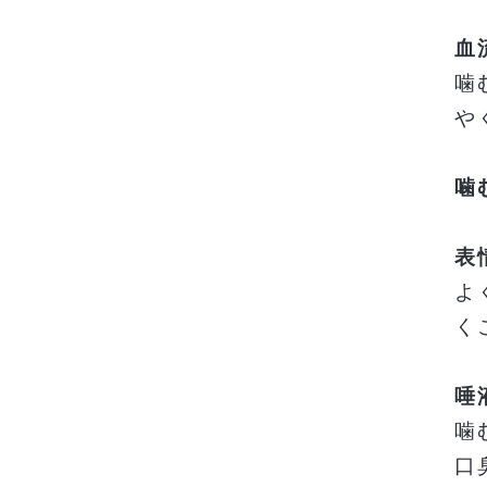
血
噛
や
噛
表
よ
く
唾
噛
口