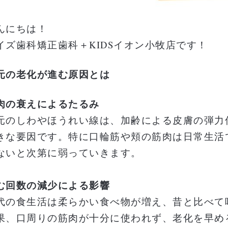
んにちは！
イズ歯科矯正歯科＋KIDSイオン小牧店です！
元の老化が進む原因とは
肉の衰えによるたるみ
元のしわやほうれい線は、加齢による皮膚の弾力
きな要因です。特に口輪筋や頬の筋肉は日常生活
ないと次第に弱っていきます。
む回数の減少による影響
代の食生活は柔らかい食べ物が増え、昔と比べて
果、口周りの筋肉が十分に使われず、老化を早め