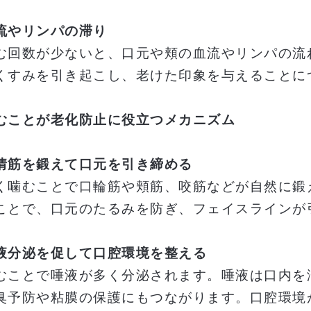
流やリンパの滞り
む回数が少ないと、口元や頬の血流やリンパの流
くすみを引き起こし、老けた印象を与えることに
むことが老化防止に役立つメカニズム
情筋を鍛えて口元を引き締める
く噛むことで口輪筋や頬筋、咬筋などが自然に鍛
ことで、口元のたるみを防ぎ、フェイスラインが
液分泌を促して口腔環境を整える
むことで唾液が多く分泌されます。唾液は口内を
臭予防や粘膜の保護にもつながります。口腔環境