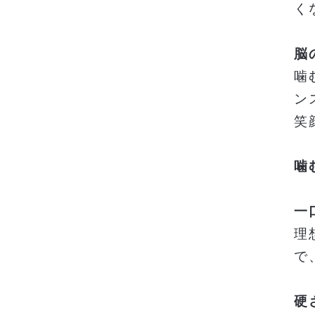
く
脳
噛
ン
笑
噛
一
理
で
硬