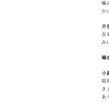
噛
か
片
左
み
噛
小
咀
き
あ