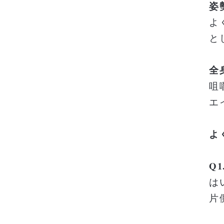
姿
よ
と
全
咀
エ
よ
Q
は
片