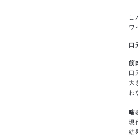
こ
ワ
口
筋
口
大
わ
噛
現
結