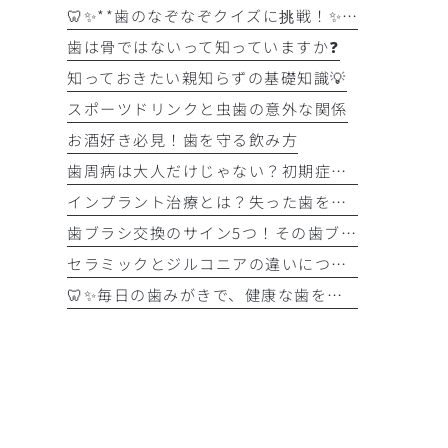
🦷✨**歯のなぞなぞクイズに挑戦！✨🪥
歯は骨ではないって知っていますか❓
知っておきたい親知らずの基礎知識💡
スポーツドリンクと虫歯の意外な関係
お酒好き必見！歯を守る飲み方
歯周病は大人だけじゃない？初期症状をチェック
インプラント治療とは？失った歯を補う選択肢を正しく知りましょう！！
歯ブラシ交換のサイン5つ！その歯ブラシ、まだ使っていませんか？🪥
セラミックとジルコニアの違いについて解説！！
🦷✨毎日の歯みがきで、健康な歯を守りましょう✨🪥