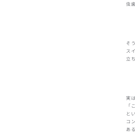
虫
そ
ス
立
実
「
と
コ
あ