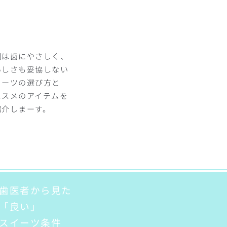
回は歯にやさしく、
いしさも妥協しない
イーツの選び方と
ススメのアイテムを
紹介しまーす。
歯医者から見た
「良い」
スイーツ条件