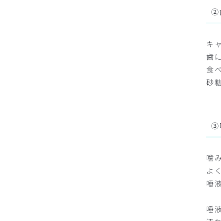
②
キ
歯
食
砂
③
噛
よ
唾
唾