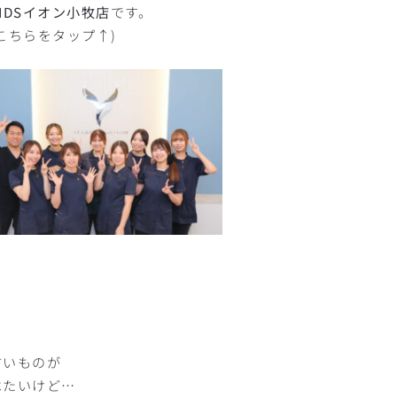
IDSイオン小牧店
です。
こちらをタップ↑)
甘いものが
べたいけど…