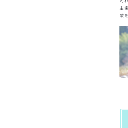
汚
虫
酸