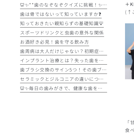
＋K
🦷✨**歯のなぞなぞクイズに挑戦！✨🪥
(↑
歯は骨ではないって知っていますか❓
知っておきたい親知らずの基礎知識💡
スポーツドリンクと虫歯の意外な関係
お酒好き必見！歯を守る飲み方
歯周病は大人だけじゃない？初期症状をチェック
インプラント治療とは？失った歯を補う選択肢を正しく知りましょう！！
歯ブラシ交換のサイン5つ！その歯ブラシ、まだ使っていませんか？🪥
セラミックとジルコニアの違いについて解説！！
🦷✨毎日の歯みがきで、健康な歯を守りましょう✨🪥
「
食