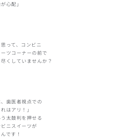
歯が心配」
う思って、コンビニ
イーツコーナーの前で
ち尽くしていませんか？
は、歯医者視点での
これはアリ！」
いう太鼓判を押せる
ンビニスイーツが
るんです！