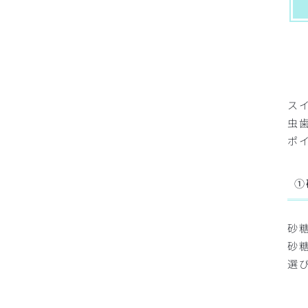
ス
虫
ポ
①
砂
砂
選