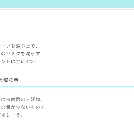
イーツを選ぶ上で、
歯のリスクを減らす
イントは主に3つ！
砂糖の量
糖は虫歯菌の大好物。
糖の量が少ないものを
びましょう。