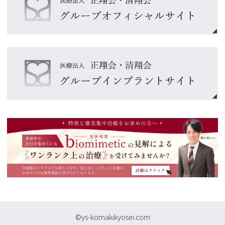
©ys-komakikyosei.com