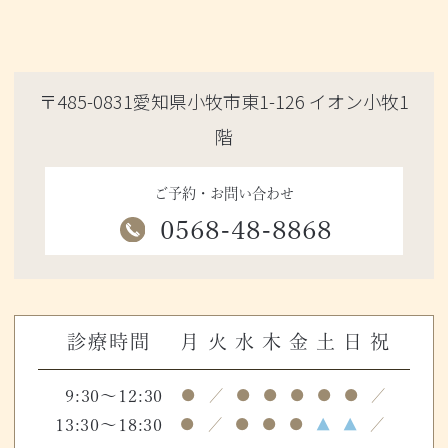
〒485-0831愛知県小牧市東1-126 イオン小牧1
階
ご予約・お問い合わせ
0568-48-8868
診療時間
月
火
水
木
金
土
日
祝
9:30～12:30
●
／
●
●
●
●
●
／
13:30～18:30
●
／
●
●
●
▲
▲
／