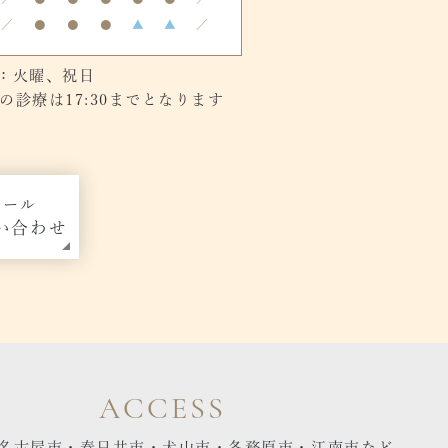
／
●
●
●
▲
▲
／
：火曜、祝日
診療は17:30までとなります
メール
い合わせ
ACCESS
名古屋市・春日井市・犬山市・各務原市・江南市など