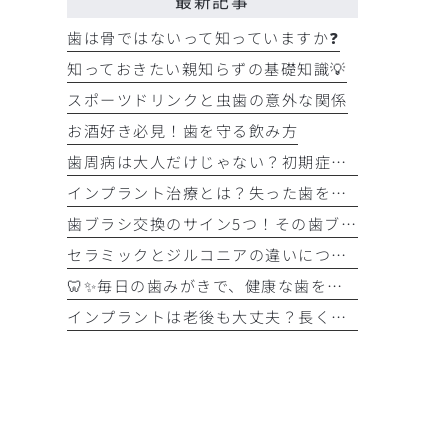
最新記事
歯は骨ではないって知っていますか❓
知っておきたい親知らずの基礎知識💡
スポーツドリンクと虫歯の意外な関係
お酒好き必見！歯を守る飲み方
歯周病は大人だけじゃない？初期症状をチェック
インプラント治療とは？失った歯を補う選択肢を正しく知りましょう！！
歯ブラシ交換のサイン5つ！その歯ブラシ、まだ使っていませんか？🪥
セラミックとジルコニアの違いについて解説！！
🦷✨毎日の歯みがきで、健康な歯を守りましょう✨🪥
インプラントは老後も大丈夫？長く快適に使うためのポイントと知っておきたい注意点を詳しく解説