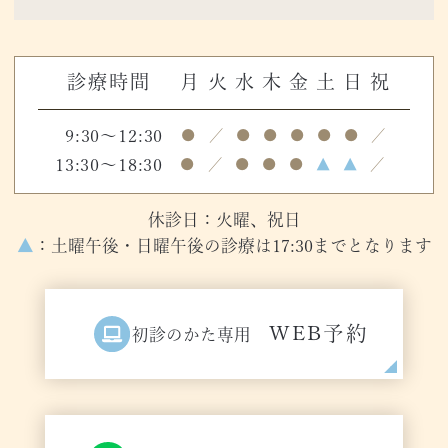
診療時間
月
火
水
木
金
土
日
祝
9:30～12:30
●
／
●
●
●
●
●
／
13:30～18:30
●
／
●
●
●
▲
▲
／
休診日：火曜、祝日
▲
：土曜午後・日曜午後の診療は17:30までとなります
WEB予約
初診のかた専用