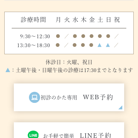
診療時間
月
火
水
木
金
土
日
祝
9:30～12:30
●
／
●
●
●
●
●
／
13:30～18:30
●
／
●
●
●
▲
▲
／
休診日：火曜、祝日
▲
：土曜午後・日曜午後の診療は17:30までとなります
WEB予約
初診のかた専用
LINE予約
お手軽で簡単