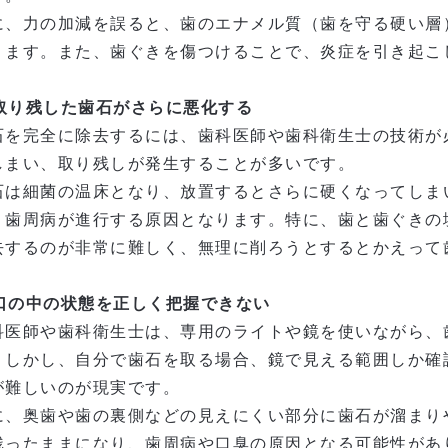
に、力の加減を誤ると、歯のエナメル質（歯を守る硬い層
ります。また、歯ぐきを傷つけることで、炎症を引き起こ
. 取り残した歯石がさらに悪化する
石を完全に除去するには、歯科医師や歯科衛生士の技術が
しまい、取り残しが発生することが多い
です。
石は細菌の温床となり、放置するとさらに硬くなってしま
、歯周病が進行する原因
となります。特に、歯と歯ぐきの
去するのが非常に難しく、無理に削ろうとするとかえって
. 口の中の状態を正しく把握できない
科医師や歯科衛生士は、専用のライトや鏡を使いながら、
。しかし、自分で歯石を取る場合、
鏡で見える範囲しか確
が難しい
のが現実です。
に、奥歯や歯の裏側などの見えにくい部分に歯石が溜まり
残ったままになり、歯周病や口臭の原因となる
可能性があ