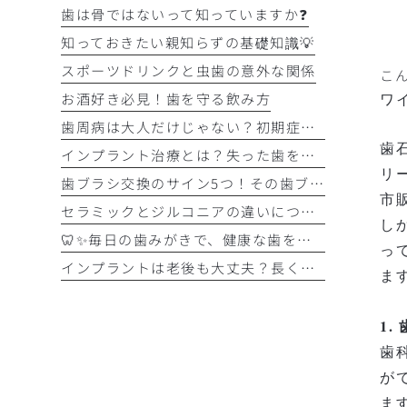
歯は骨ではないって知っていますか❓
知っておきたい親知らずの基礎知識💡
スポーツドリンクと虫歯の意外な関係
こ
お酒好き必見！歯を守る飲み方
ワ
歯周病は大人だけじゃない？初期症状をチェック
歯
インプラント治療とは？失った歯を補う選択肢を正しく知りましょう！！
リ
歯ブラシ交換のサイン5つ！その歯ブラシ、まだ使っていませんか？🪥
市
セラミックとジルコニアの違いについて解説！！
し
🦷✨毎日の歯みがきで、健康な歯を守りましょう✨🪥
っ
インプラントは老後も大丈夫？長く快適に使うためのポイントと知っておきたい注意点を詳しく解説
ま
1
歯
が
ま