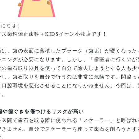
んにちは！
イズ歯科矯正歯科＋KIDSイオン小牧店です！
石は、歯の表面に蓄積したプラーク（歯垢）が硬くなった
ーニングが必要になります。しかし、「歯医者に行くのが
販の歯石取り器具を使って自分で除去しようとする人も少
かし、
歯石取りを自分で行うのは非常に危険
です。間違っ
て口腔環境を悪化させることになりかねません。今回は、
す。
. 歯や歯ぐきを傷つけるリスクが高い
科医院で歯石を取る際に使われる「スケーラー」と呼ばれ
できません。自分でスケーラーを使って歯石を削ろうとす
す。