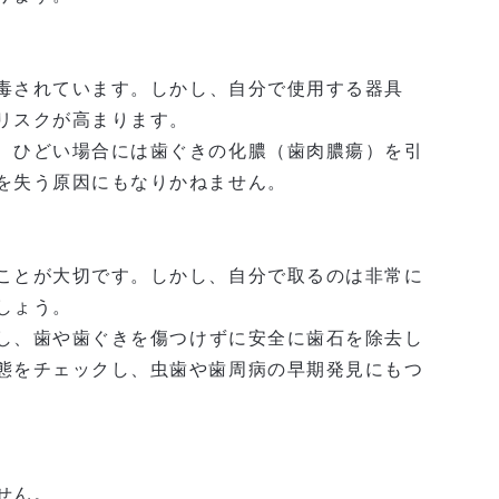
毒
されています。しかし、自分で使用する器具
リスク
が高まります。
、ひどい場合には歯ぐきの化膿（歯肉膿瘍）を引
を失う原因にもなりかねません。
ことが大切です。しかし、
自分で取るのは非常に
しょう。
し、
歯や歯ぐきを傷つけずに安全に歯石を除去
し
態をチェックし、虫歯や歯周病の早期発見にもつ
せん。