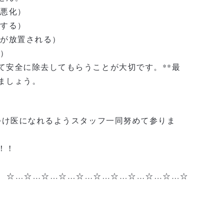
の悪化）
行する）
石が放置される）
す）
て安全に除去してもらうことが大切です。**最
ましょう。
つけ医になれるようスタッフ一同努めて参りま
！！
☆…☆…☆…☆…☆…☆…☆…☆…☆…☆…☆