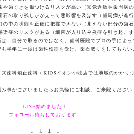
歯や歯ぐきを傷つけるリスクが高い
（知覚過敏や歯周病
歯石の取り残しがかえって悪影響を及ぼす
（歯周病が進
口の中の状態を正確に把握できない
（見えない部分の歯
感染症のリスクがある
（細菌が入り込み炎症を引き起こ
石は、自分で取るのではなく、歯科医院でプロの手によっ
でも半年に一度は歯科検診を受け、歯石取りをしてもらい
イズ歯科矯正歯科＋KIDSイオン小牧店では地域のかかり
。
悩み事がございましたらお気軽にご相談、ご来院ください
LINE始めました！
フォローお待ちしております！
↓ ↓ ↓ ↓