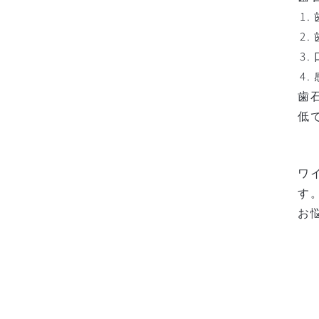
歯
低
ワ
す
お