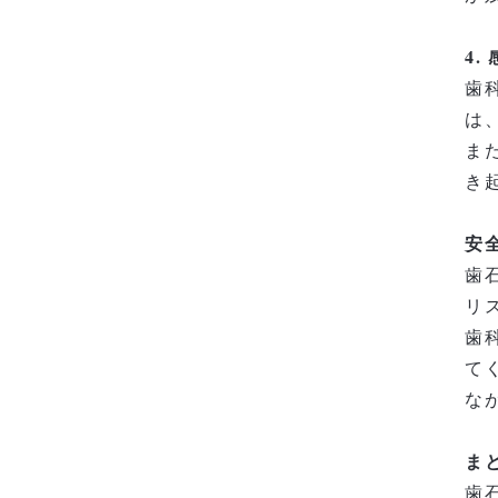
4
歯
は
ま
き
安
歯
リ
歯
て
な
ま
歯