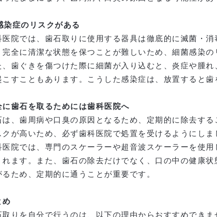
. 感染症のリスクがある
科医院では、歯石取りに使用する器具は
徹底的に滅菌・消
、完全に清潔な状態を保つことが難しいため、
細菌感染の
た、
歯ぐきを傷つけた際に細菌が入り込むと、炎症や腫れ
起こすことも
あります。こうした感染症は、放置すると歯
全に歯石を取るためには歯科医院へ
石は、歯周病や口臭の原因となるため、定期的に除去する
スクが高いため、必ず歯科医院で処置を受けるようにしま
科医院では、専門のスケーラーや超音波スケーラーを使用
くれます。また、歯石の除去だけでなく、
口の中の健康状
がる
ため、定期的に通うことが重要です。
とめ
石取りを自分で行うのは、以下の理由からおすすめできま