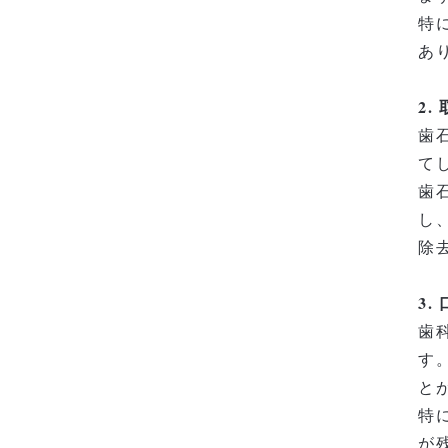
特
あ
2
歯
て
歯
し
除
3
歯
す
と
特
が