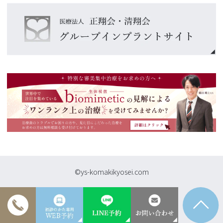
©ys-komakikyosei.com