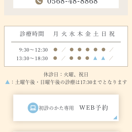
0568-48-8868
診療時間
月
火
水
木
金
土
日
祝
9:30～12:30
●
／
●
●
●
●
●
／
13:30～18:30
●
／
●
●
●
▲
▲
／
休診日：火曜、祝日
▲
：土曜午後・日曜午後の診療は17:30までとなります
WEB予約
初診のかた専用