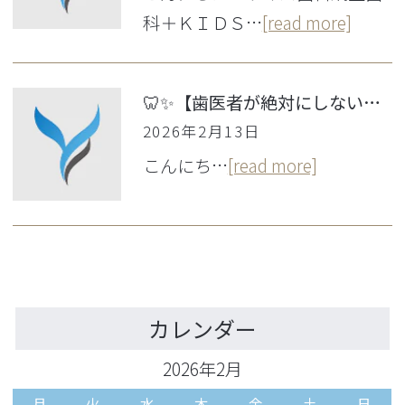
科＋ＫＩＤＳ…
[read more]
🦷✨【歯医者が絶対にしない習慣5選】実はあなた、やっていませんか？😱
2026年2月13日
こんにち…
[read more]
カレンダー
2026年2月
月
火
水
木
金
土
日