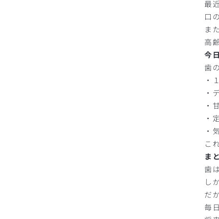
最
口
ま
高
今
歯
・
・
・
・
・
こ
ま
歯
し
だ
毎