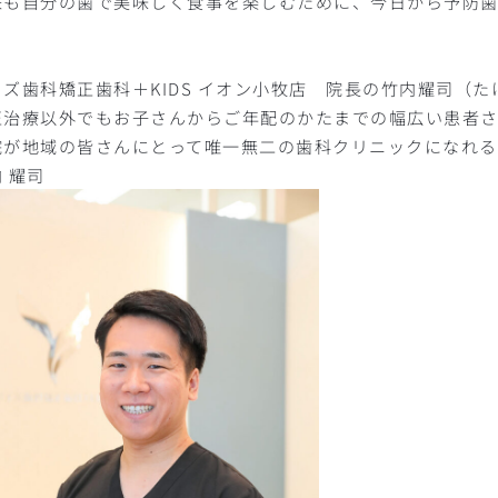
来も自分の歯で美味しく食事を楽しむために、今日から予防
イズ歯科矯正歯科＋KIDS イオン小牧店 院長の竹内耀司（
正治療以外でもお子さんからご年配のかたまでの幅広い患者
院が地域の皆さんにとって唯一無二の歯科クリニックになれる
内 耀司