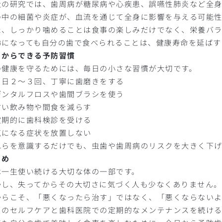
近の研究では、歯周病が糖尿病や心疾患、誤嚥性肺炎など全
の中の細菌や炎症が、血流を通じて全身に影響を与える可能性
た、しっかり噛めることは食事の楽しみだけでなく、栄養バラ
齢になっても自分の歯で食べられることは、健康寿命を延ばす
日からできる予防習慣
の健康を守るためには、毎日の小さな習慣が大切です。
１日２〜３回、丁寧に歯磨きをする
デンタルフロスや歯間ブラシを使う
甘い飲み物や間食を減らす
定期的に歯科検診を受ける
気になる症状を放置しない
れらを意識するだけでも、虫歯や歯周病のリスクを大きく下げ
とめ
は一生使い続ける大切な体の一部です。
かし、失ってからその大切さに気づく人も少なくありません。
からこそ、「悪くなったら治す」ではなく、「悪くならないよ
日のセルフケアと歯科医院での定期的なメンテナンスを続ける