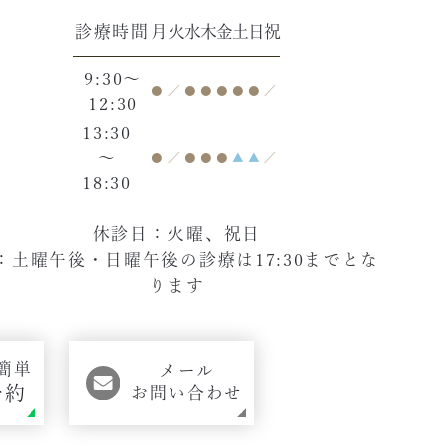
診療時間
月
火
水
木
金
土
日
祝
9:30～
●
／
●
●
●
●
●
／
12:30
13:30
～
●
／
●
●
●
▲
▲
／
18:30
休診日：火曜、祝日
：土曜午後・日曜午後の診療は17:30までとな
ります
簡単
メール
予約
お問い合わせ