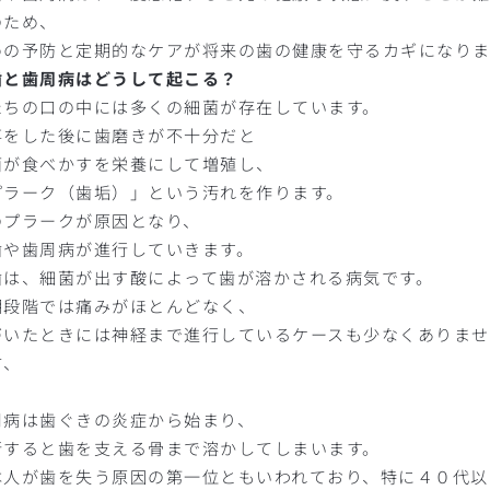
のため、
めの予防と定期的なケアが将来の歯の健康を守るカギになりま
歯と歯周病はどうして起こる？
たちの口の中には多くの細菌が存在しています。
事をした後に歯磨きが不十分だと
菌が食べかすを栄養にして増殖し、
プラーク（歯垢）」という汚れを作ります。
のプラークが原因となり、
歯や歯周病が進行していきます。
歯は、細菌が出す酸によって歯が溶かされる病気です。
期段階では痛みがほとんどなく、
づいたときには神経まで進行しているケースも少なくありませ
方、
周病は歯ぐきの炎症から始まり、
行すると歯を支える骨まで溶かしてしまいます。
本人が歯を失う原因の第一位ともいわれており、特に４０代以