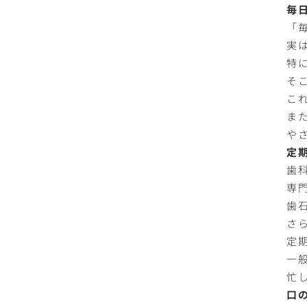
毎
「
実
特
そ
こ
ま
や
定
歯
専
歯
さ
定
一
忙
口