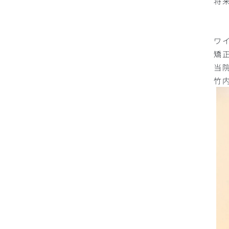
将
ワ
矯
当
竹