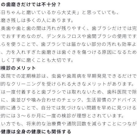
日の歯磨きだけでは不十分？
毎日ちゃんと磨いているから大丈夫」と思っていても、
は磨き残しは多くの人にあります。
に奥歯や歯と歯の間は汚れが残りやすく、歯ブラシだけでは
こでおすすめなのが、デンタルフロスや歯間ブラシの使用です
れらを使うことで、歯ブラシでは届かない部分の汚れも効率よ
た、力を入れすぎた歯磨きは歯ぐきを傷つける原因になるた
さしく丁寧に磨くことも大切です。
期検診のメリット
科医院での定期検診は、虫歯や歯周病を早期発見できるだけ
門的なクリーニングを受けられる大きなメリットがあります。
石は一度付着すると歯ブラシでは取れないため、歯科医院で除
らに、歯並びや噛み合わせのチェック、生活習慣のアドバイス
期的に通うことで、自分では気づけない問題を早めに見つける
般的には３〜６か月に一度の検診が理想とされています。
しい方でも、将来的な治療費や通院回数を減らすことにつなが
の健康は全身の健康にも関係する