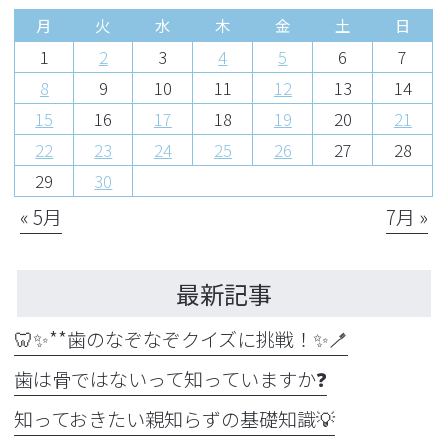
月
火
水
木
金
土
日
1
2
3
4
5
6
7
8
9
10
11
12
13
14
15
16
17
18
19
20
21
22
23
24
25
26
27
28
29
30
« 5月
7月 »
最新記事
🦷✨**歯のなぞなぞクイズに挑戦！✨🪥
歯は骨ではないって知っていますか❓
知っておきたい親知らずの基礎知識💡