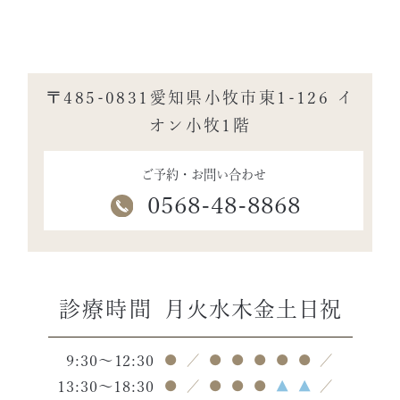
〒485-0831愛知県小牧市東1-126 イ
オン小牧1階
ご予約・お問い合わせ
0568-48-8868
診療時間
月
火
水
木
金
土
日
祝
9:30～12:30
●
／
●
●
●
●
●
／
13:30～18:30
●
／
●
●
●
▲
▲
／