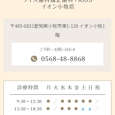
〒485-0831愛知県小牧市東1-126 イオン小牧1
階
ご予約・お問い合わせ
0568-48-8868
診療時間
月
火
水
木
金
土
日
祝
9:30～12:30
●
／
●
●
●
●
●
／
13:30～18:30
●
／
●
●
●
▲
▲
／