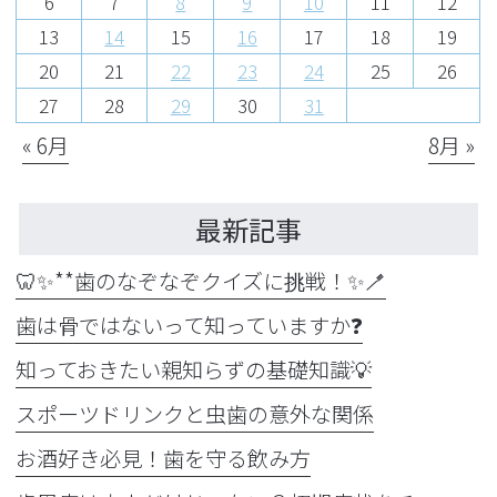
6
7
8
9
10
11
12
13
14
15
16
17
18
19
20
21
22
23
24
25
26
27
28
29
30
31
« 6月
8月 »
最新記事
🦷✨**歯のなぞなぞクイズに挑戦！✨🪥
歯は骨ではないって知っていますか❓
知っておきたい親知らずの基礎知識💡
スポーツドリンクと虫歯の意外な関係
お酒好き必見！歯を守る飲み方