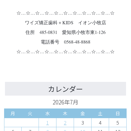
☆…☆…☆…☆…☆…☆…☆…☆…☆…☆…☆
ワイズ矯正歯科＋KIDS イオン小牧店
住所 485-0831 愛知県小牧市東1-126
電話番号 0568-48-8868
☆…☆…☆…☆…☆…☆…☆…☆…☆…☆…☆
カレンダー
2026年7月
月
火
水
木
金
土
日
1
2
3
4
5