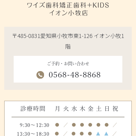
〒485-0831愛知県小牧市東1-126 イオン小牧1
階
ご予約・お問い合わせ
0568-48-8868
診療時間
月
火
水
木
金
土
日
祝
9:30～12:30
●
／
●
●
●
●
●
／
13:30～18:30
●
／
●
●
●
▲
▲
／