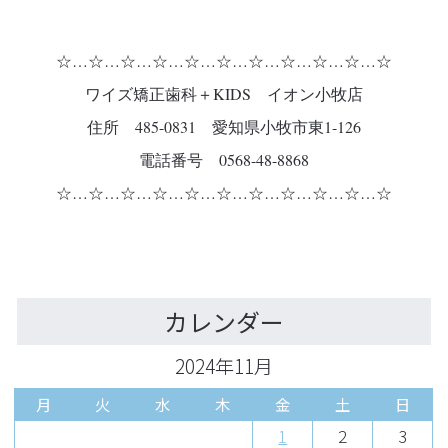
☆…☆…☆…☆…☆…☆…☆…☆…☆…☆…☆
ワイズ矯正歯科＋KIDS イオン小牧店
住所 485-0831 愛知県小牧市東1-126
電話番号 0568-48-8868
☆…☆…☆…☆…☆…☆…☆…☆…☆…☆…☆
カレンダー
2024年11月
月
火
水
木
金
土
日
1
2
3