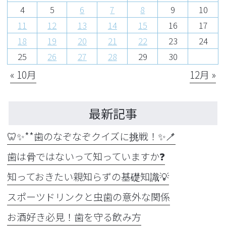
4
5
6
7
8
9
10
11
12
13
14
15
16
17
18
19
20
21
22
23
24
25
26
27
28
29
30
« 10月
12月 »
最新記事
🦷✨**歯のなぞなぞクイズに挑戦！✨🪥
歯は骨ではないって知っていますか❓
知っておきたい親知らずの基礎知識💡
スポーツドリンクと虫歯の意外な関係
お酒好き必見！歯を守る飲み方