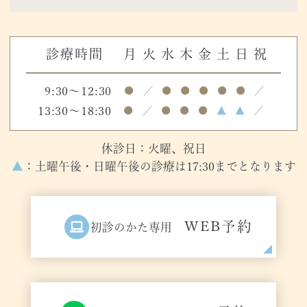
診療時間
月
火
水
木
金
土
日
祝
9:30～12:30
●
／
●
●
●
●
●
／
13:30～18:30
●
／
●
●
●
▲
▲
／
休診日：火曜、祝日
▲
：土曜午後・日曜午後の診療は17:30までとなります
WEB予約
初診のかた専用