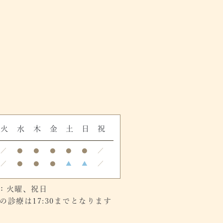
火
水
木
金
土
日
祝
／
●
●
●
●
●
／
／
●
●
●
▲
▲
／
：火曜、祝日
診療は17:30までとなります