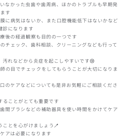
ていなかった虫歯や歯周病、ほかのトラブルも早期発
きます
粘膜に病気はないか、また口腔機能低下はないかなど
健診になります
治療後の経過観察も目的の一つです
石のチェック、歯科相談、クリーニングなども行って
汚れなどから炎症を起こしやすいです😢
医師の目でチェックをしてもらうことが大切になりま
お口のケアなどについても是非お気軽にご相談くださ
することがとても重要です
や歯間ブラシなどの補助器具を使い時間をかけてケア
う
ことを心がけましょう🪥
のケアは必要になります