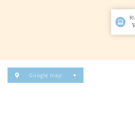
初
Google map