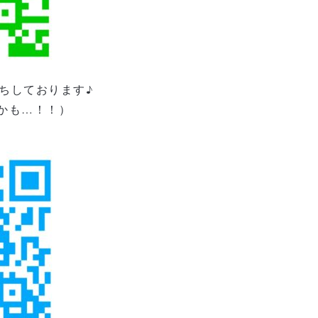
ちしております♪
かも…！！）
↓