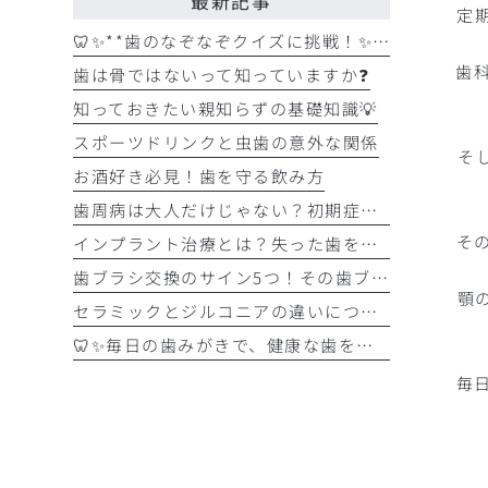
最新記事
定
🦷✨**歯のなぞなぞクイズに挑戦！✨🪥
歯
歯は骨ではないって知っていますか❓
知っておきたい親知らずの基礎知識💡
スポーツドリンクと虫歯の意外な関係
そ
お酒好き必見！歯を守る飲み方
歯周病は大人だけじゃない？初期症状をチェック
そ
インプラント治療とは？失った歯を補う選択肢を正しく知りましょう！！
歯ブラシ交換のサイン5つ！その歯ブラシ、まだ使っていませんか？🪥
顎
セラミックとジルコニアの違いについて解説！！
🦷✨毎日の歯みがきで、健康な歯を守りましょう✨🪥
毎