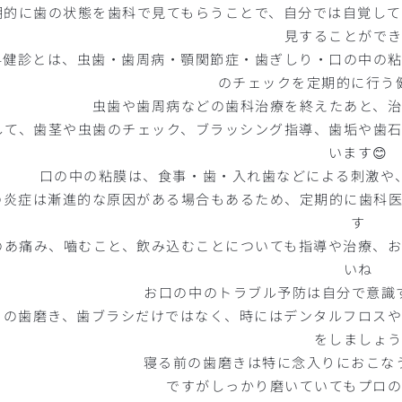
期的に歯の状態を歯科で見てもらうことで、自分では自覚し
見することがで
科健診とは、虫歯・歯周病・顎関節症・歯ぎしり・口の中の
のチェックを定期的に行う
虫歯や歯周病などの歯科治療を終えたあと、
して、歯茎や虫歯のチェック、ブラッシング指導、歯垢や歯
います😊
口の中の粘膜は、食事・歯・入れ歯などによる刺激や、
の炎症は漸進的な原因がある場合もあるため、定期的に歯科
す
のあ痛み、嚙むこと、飲み込むことについても指導や治療、
いね
お口の中のトラブル予防は自分で意識
日の歯磨き、歯ブラシだけではなく、時にはデンタルフロス
をしましょ
寝る前の歯磨きは特に念入りにおこなう
ですがしっかり磨いていてもプロ