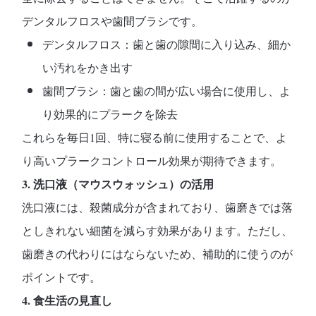
デンタルフロスや歯間ブラシ
です。
デンタルフロス
：歯と歯の隙間に入り込み、細か
い汚れをかき出す
歯間ブラシ
：歯と歯の間が広い場合に使用し、よ
り効果的にプラークを除去
これらを
毎日1回、特に寝る前に使用する
ことで、よ
り高いプラークコントロール効果が期待できます。
3.
洗口液（マウスウォッシュ）の活用
洗口液には、
殺菌成分が含まれており、歯磨きでは落
としきれない細菌を減らす効果
があります。ただし、
歯磨きの代わりにはならない
ため、補助的に使うのが
ポイントです。
4.
食生活の見直し