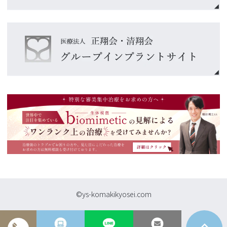
©ys-komakikyosei.com