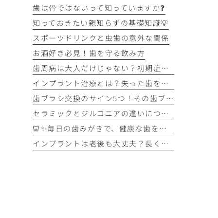
歯は骨ではないって知っていますか❓
知っておきたい親知らずの基礎知識💡
スポーツドリンクと虫歯の意外な関係
お酒好き必見！歯を守る飲み方
歯周病は大人だけじゃない？初期症状をチェック
インプラント治療とは？失った歯を補う選択肢を正しく知りましょう！！
歯ブラシ交換のサイン5つ！その歯ブラシ、まだ使っていませんか？🪥
セラミックとジルコニアの違いについて解説！！
🦷✨毎日の歯みがきで、健康な歯を守りましょう✨🪥
インプラントは老後も大丈夫？長く快適に使うためのポイントと知っておきたい注意点を詳しく解説