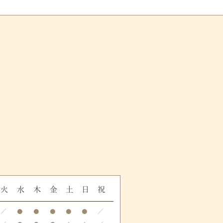
火
水
木
金
土
日
祝
／
●
●
●
●
●
／