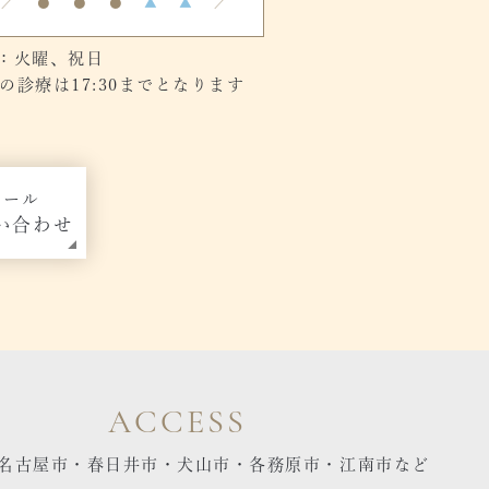
／
●
●
●
▲
▲
／
：火曜、祝日
診療は17:30までとなります
メール
い合わせ
ACCESS
名古屋市・春日井市・犬山市・各務原市・江南市など