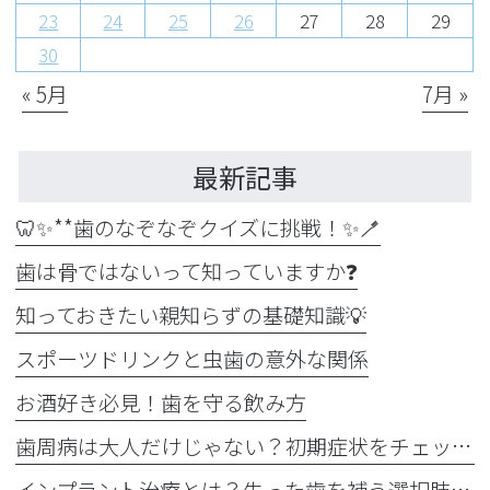
23
24
25
26
27
28
29
30
« 5月
7月 »
最新記事
🦷✨**歯のなぞなぞクイズに挑戦！✨🪥
歯は骨ではないって知っていますか❓
知っておきたい親知らずの基礎知識💡
スポーツドリンクと虫歯の意外な関係
お酒好き必見！歯を守る飲み方
歯周病は大人だけじゃない？初期症状をチェック
インプラント治療とは？失った歯を補う選択肢を正しく知りましょう！！