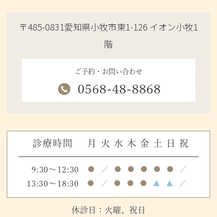
〒485-0831愛知県小牧市東1-126 イオン小牧1
階
ご予約・お問い合わせ
0568-48-8868
診療時間
月
火
水
木
金
土
日
祝
9:30～12:30
●
／
●
●
●
●
●
／
13:30～18:30
●
／
●
●
●
▲
▲
／
休診日：火曜、祝日