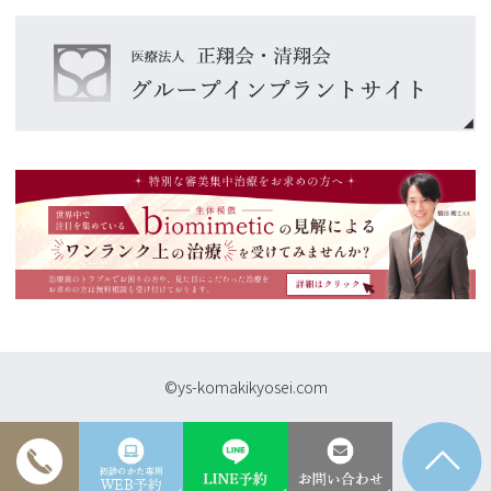
©ys-komakikyosei.com