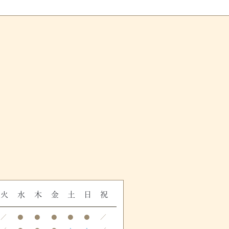
火
水
木
金
土
日
祝
／
●
●
●
●
●
／