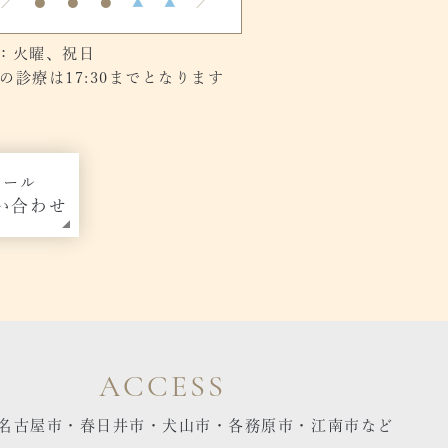
／
●
●
●
▲
▲
／
：火曜、祝日
診療は17:30までとなります
メール
い合わせ
ACCESS
名古屋市・春日井市・犬山市・各務原市・江南市など