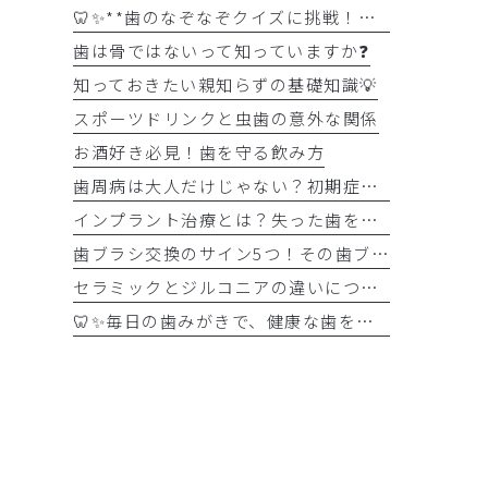
🦷✨**歯のなぞなぞクイズに挑戦！✨🪥
歯は骨ではないって知っていますか❓
知っておきたい親知らずの基礎知識💡
スポーツドリンクと虫歯の意外な関係
お酒好き必見！歯を守る飲み方
歯周病は大人だけじゃない？初期症状をチェック
インプラント治療とは？失った歯を補う選択肢を正しく知りましょう！！
歯ブラシ交換のサイン5つ！その歯ブラシ、まだ使っていませんか？🪥
セラミックとジルコニアの違いについて解説！！
🦷✨毎日の歯みがきで、健康な歯を守りましょう✨🪥