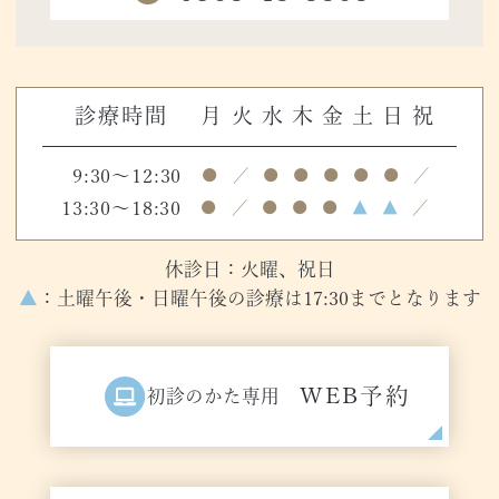
診療時間
月
火
水
木
金
土
日
祝
9:30～12:30
●
／
●
●
●
●
●
／
13:30～18:30
●
／
●
●
●
▲
▲
／
休診日：火曜、祝日
▲
：土曜午後・日曜午後の診療は17:30までとなります
WEB予約
初診のかた専用