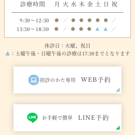
診療時間
月
火
水
木
金
土
日
祝
9:30～12:30
●
／
●
●
●
●
●
／
13:30～18:30
●
／
●
●
●
▲
▲
／
休診日：火曜、祝日
▲
：土曜午後・日曜午後の診療は17:30までとなります
WEB予約
初診のかた専用
LINE予約
お手軽で簡単