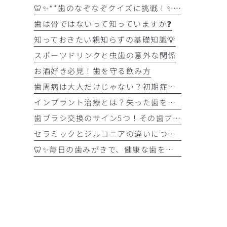
🦷✨**歯のなぞなぞクイズに挑戦！✨🪥
歯は骨ではないって知っていますか❓
知っておきたい親知らずの基礎知識💡
スポーツドリンクと虫歯の意外な関係
お酒好き必見！歯を守る飲み方
歯周病は大人だけじゃない？初期症状をチェック
インプラント治療とは？失った歯を補う選択肢を正しく知りましょう！！
歯ブラシ交換のサイン5つ！その歯ブラシ、まだ使っていませんか？🪥
セラミックとジルコニアの違いについて解説！！
🦷✨毎日の歯みがきで、健康な歯を守りましょう✨🪥