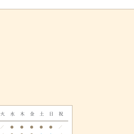
火
水
木
金
土
日
祝
／
●
●
●
●
●
／