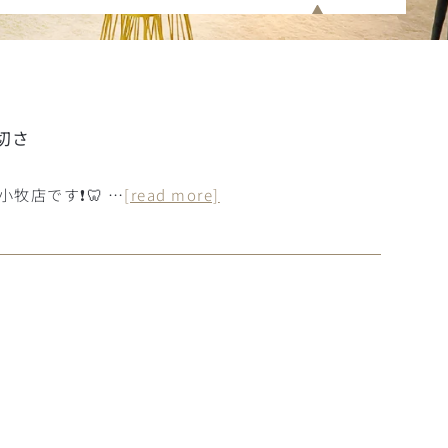
切さ
牧店です❗🦷 …
[read more]