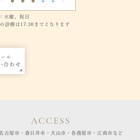
／
●
●
●
▲
▲
／
：火曜、祝日
診療は17:30までとなります
メール
い合わせ
ACCESS
名古屋市・春日井市・犬山市・各務原市・江南市など