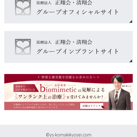
©ys-komakikyosei.com