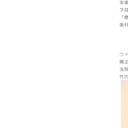
虫
フ
「
歯
ワ
矯
当
竹