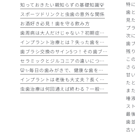
特
知っておきたい親知らずの基礎知識💡
歯
スポーツドリンクと虫歯の意外な関係
見
お酒好き必見！歯を守る飲み方
プ
歯周病は大人だけじゃない？初期症状をチェック
次
インプラント治療とは？失った歯を補う選択肢を正しく知りましょう！！
歯
残
歯ブラシ交換のサイン5つ！その歯ブラシ、まだ使っていませんか？🪥
こ
セラミックとジルコニアの違いについて解説！！
さ
🦷✨毎日の歯みがきで、健康な歯を守りましょう✨🪥
甘
インプラントは老後も大丈夫？長く快適に使うためのポイントと知っておきたい注意点を詳しく解説
た
虫歯治療は何回通えば終わる？一般的な治療回数の目安と治療期間をわかりやすく解説
ま
唾
ス
最
歯
古