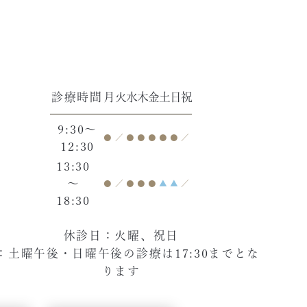
診療時間
月
火
水
木
金
土
日
祝
9:30～
●
／
●
●
●
●
●
／
12:30
13:30
～
●
／
●
●
●
▲
▲
／
18:30
休診日：火曜、祝日
：土曜午後・日曜午後の診療は17:30までとな
ります