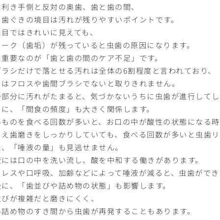
に利き手側と反対の奥歯、歯と歯の間、
と歯ぐきの境目は汚れが残りやすいポイントです。
た目ではきれいに見えても、
ラーク（歯垢）が残っていると虫歯の原因になります。
に重要なのが「歯と歯の間のケア不足」です。
ブラシだけで落とせる汚れは全体の6割程度と言われており、
りはフロスや歯間ブラシでないと取りきれません。
の部分に汚れがたまると、気づかないうちに虫歯が進行してし
らに、「間食の頻度」も大きく関係します。
いものを食べる回数が多いと、お口の中が酸性の状態になる時
とえ歯磨きをしっかりしていても、食べる回数が多いと虫歯リ
た、「唾液の量」も見逃せません。
液には口の中を洗い流し、酸を中和する働きがあります。
トレスや口呼吸、加齢などによって唾液が減ると、虫歯ができ
後に、「歯並びや詰め物の状態」も影響します。
並びが複雑だと磨きにくく、
い詰め物のすき間から虫歯が再発することもあります。