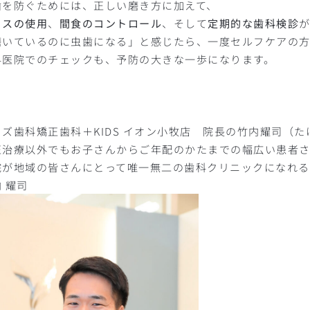
歯を防ぐためには、正しい磨き方に加えて、
ロスの使用
、
間食のコントロール
、そして
定期的な歯科検診
磨いているのに虫歯になる」と感じたら、一度セルフケアの
科医院でのチェックも、予防の大きな一歩になります。
イズ歯科矯正歯科＋KIDS イオン小牧店 院長の竹内耀司（
正治療以外でもお子さんからご年配のかたまでの幅広い患者
院が地域の皆さんにとって唯一無二の歯科クリニックになれる
内 耀司