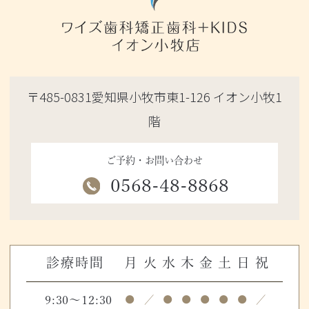
〒485-0831愛知県小牧市東1-126 イオン小牧1
階
ご予約・お問い合わせ
0568-48-8868
診療時間
月
火
水
木
金
土
日
祝
9:30～12:30
●
／
●
●
●
●
●
／