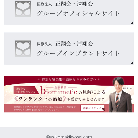
©ys-komakikyosei.com