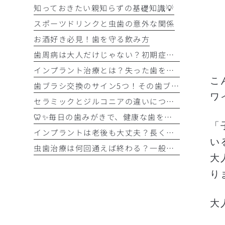
知っておきたい親知らずの基礎知識💡
スポーツドリンクと虫歯の意外な関係
お酒好き必見！歯を守る飲み方
歯周病は大人だけじゃない？初期症状をチェック
インプラント治療とは？失った歯を補う選択肢を正しく知りましょう！！
こ
歯ブラシ交換のサイン5つ！その歯ブラシ、まだ使っていませんか？🪥
ワ
セラミックとジルコニアの違いについて解説！！
🦷✨毎日の歯みがきで、健康な歯を守りましょう✨🪥
「
インプラントは老後も大丈夫？長く快適に使うためのポイントと知っておきたい注意点を詳しく解説
い
虫歯治療は何回通えば終わる？一般的な治療回数の目安と治療期間をわかりやすく解説
大
り
大