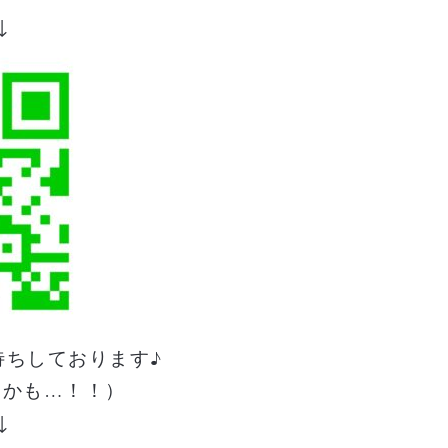
↓
待ちしております♪
るかも…！！）
↓