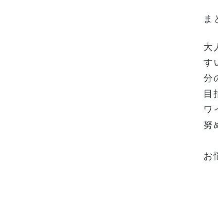
ま
大
す
分
目
ワ
努
お