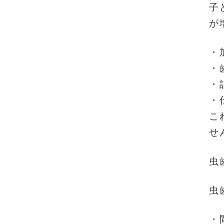
子
が
・
・
・
・
こ
せ
虫
虫
・