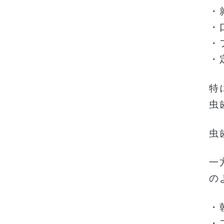
・
・
・
・
特
虫
虫
一
の
・
・