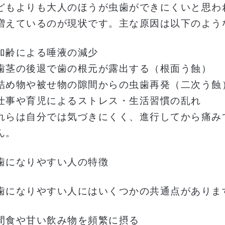
どもよりも大人のほうが虫歯ができにくいと思わ
増えているのが現状です。主な原因は以下のよう
加齢による唾液の減少
歯茎の後退で歯の根元が露出する（根面う蝕）
詰め物や被せ物の隙間からの虫歯再発（二次う蝕
仕事や育児によるストレス・生活習慣の乱れ
れらは自分では気づきにくく、進行してから痛み
ん。
歯になりやすい人の特徴
歯になりやすい人にはいくつかの共通点がありま
間食や甘い飲み物を頻繁に摂る