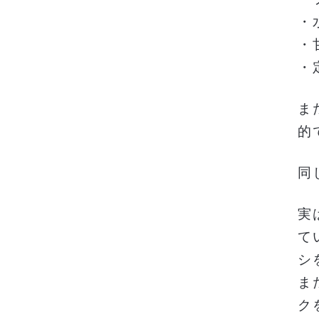
・
・
・
ま
的
同
実
て
シ
ま
ク