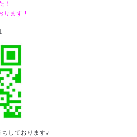
した！
おります！
↓
待ちしております♪