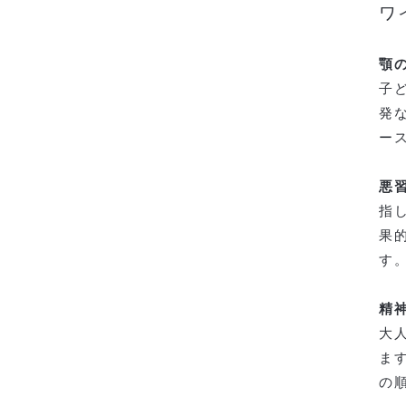
ワ
顎
子
発
ー
悪
指
果
す
精
大
ま
の