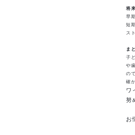
将
早
短
ス
ま
子
や
の
確
ワ
努
お