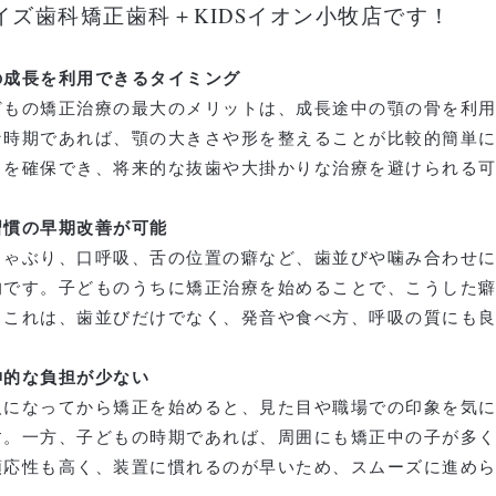
イズ歯科矯正歯科＋KIDSイオン小牧店です！
の成長を利用できるタイミング
どもの矯正治療の最大のメリットは、成長途中の顎の骨を利
な時期であれば、顎の大きさや形を整えることが比較的簡単
スを確保でき、将来的な抜歯や大掛かりな治療を避けられる
習慣の早期改善が可能
しゃぶり、口呼吸、舌の位置の癖など、歯並びや噛み合わせ
的です。子どものうちに矯正治療を始めることで、こうした
。これは、歯並びだけでなく、発音や食べ方、呼吸の質にも
神的な負担が少ない
人になってから矯正を始めると、見た目や職場での印象を気
す。一方、子どもの時期であれば、周囲にも矯正中の子が多
順応性も高く、装置に慣れるのが早いため、スムーズに進め