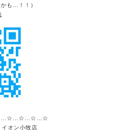
るかも…！！）
↓
☆…☆…☆…☆…☆
 イオン小牧店