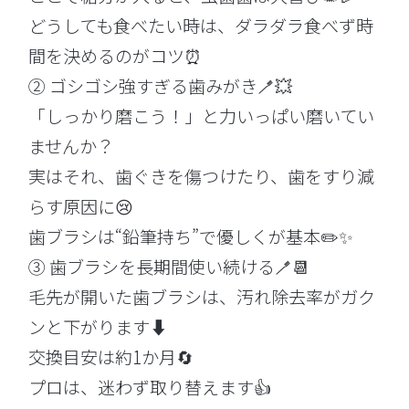
どうしても食べたい時は、ダラダラ食べず時
間を決めるのがコツ⏰
② ゴシゴシ強すぎる歯みがき🪥💥
「しっかり磨こう！」と力いっぱい磨いてい
ませんか？
実はそれ、歯ぐきを傷つけたり、歯をすり減
らす原因に😢
歯ブラシは“鉛筆持ち”で優しくが基本✏️✨
③ 歯ブラシを長期間使い続ける🪥📆
毛先が開いた歯ブラシは、汚れ除去率がガク
ンと下がります⬇️
交換目安は約1か月🔄
プロは、迷わず取り替えます👍