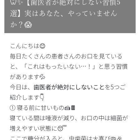
🦷✨【歯医者が絶対にしない習慣5
選】実はあなた、やっていません
か？😱
こんにちは😊
毎日たくさんの患者さんのお口を見ている
と、「これはもったいない…！」と思う習慣
があります💦
今日は、
歯医者が絶対にしないこと
を5つご
紹介します👇
① 寝る前に甘いもの🍰🍫
寝ている間は唾液が減り、お口の中は細菌が
増えやすい状態に😴
ここで糖分が入ると、虫歯菌は大喜び🦠🎉