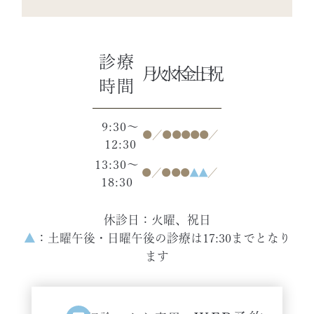
診療
月
火
水
木
金
土
日
祝
時間
9:30～
●
／
●
●
●
●
●
／
12:30
13:30～
●
／
●
●
●
▲
▲
／
18:30
休診日：火曜、祝日
▲
：土曜午後・日曜午後の診療は17:30までとなり
ます