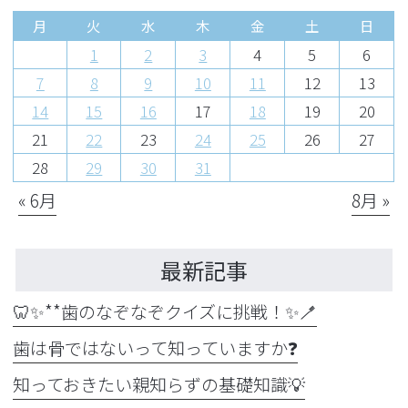
月
火
水
木
金
土
日
1
2
3
4
5
6
7
8
9
10
11
12
13
14
15
16
17
18
19
20
21
22
23
24
25
26
27
28
29
30
31
« 6月
8月 »
最新記事
🦷✨**歯のなぞなぞクイズに挑戦！✨🪥
歯は骨ではないって知っていますか❓
知っておきたい親知らずの基礎知識💡