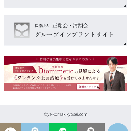
©ys-komakikyosei.com