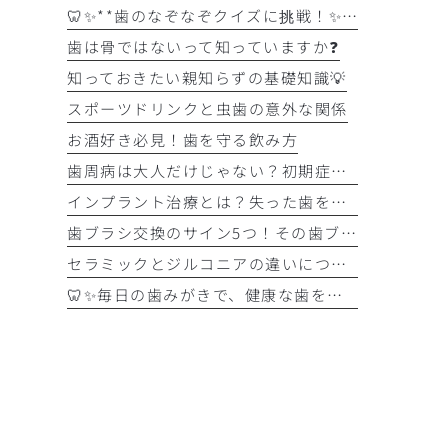
🦷✨**歯のなぞなぞクイズに挑戦！✨🪥
歯は骨ではないって知っていますか❓
知っておきたい親知らずの基礎知識💡
スポーツドリンクと虫歯の意外な関係
お酒好き必見！歯を守る飲み方
歯周病は大人だけじゃない？初期症状をチェック
インプラント治療とは？失った歯を補う選択肢を正しく知りましょう！！
歯ブラシ交換のサイン5つ！その歯ブラシ、まだ使っていませんか？🪥
セラミックとジルコニアの違いについて解説！！
🦷✨毎日の歯みがきで、健康な歯を守りましょう✨🪥