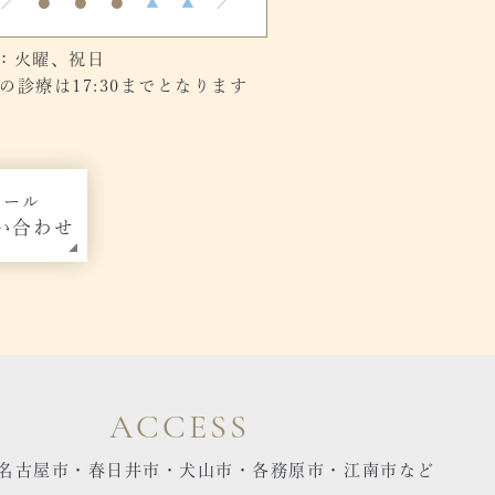
／
●
●
●
▲
▲
／
：火曜、祝日
診療は17:30までとなります
メール
い合わせ
ACCESS
名古屋市・春日井市・犬山市・各務原市・江南市など