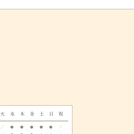
火
水
木
金
土
日
祝
／
●
●
●
●
●
／